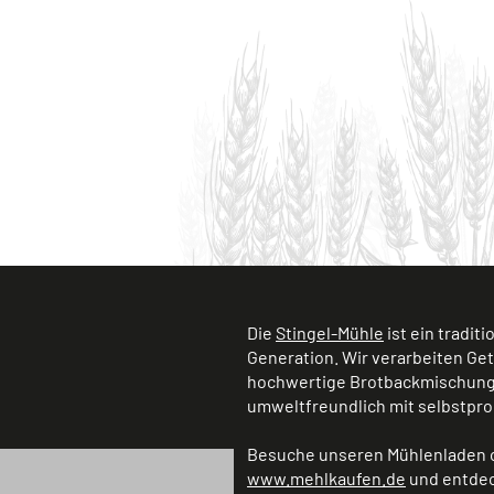
Die
Stingel-Mühle
ist ein tradit
Generation. Wir verarbeiten Ge
hochwertige Brotbackmischunge
umweltfreundlich mit selbstpro
Besuche unseren Mühlenladen o
www.mehlkaufen.de
und entdec