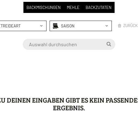
BACKMISCHUNGEN
MEHLE
BACKZUTATEN
ZURÜCK
ETREIDEART
SAISON
EL
GRILLEN
EN
WEIHNACHTEN
EN
OSTERN
TE
R
ZU DEINEN EINGABEN GIBT ES KEIN PASSENDE
ERGEBNIS.