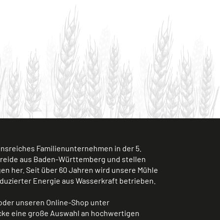
ionsreiches Familienunternehmen in der 5.
treide aus Baden-Württemberg und stellen
n her. Seit über 60 Jahren wird unsere Mühle
duzierter Energie aus Wasserkraft betrieben.
der unseren Online-Shop unter
ke eine große Auswahl an hochwertigen