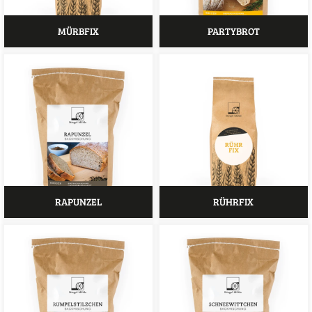
MÜRBFIX
PARTYBROT
RAPUNZEL
RÜHRFIX