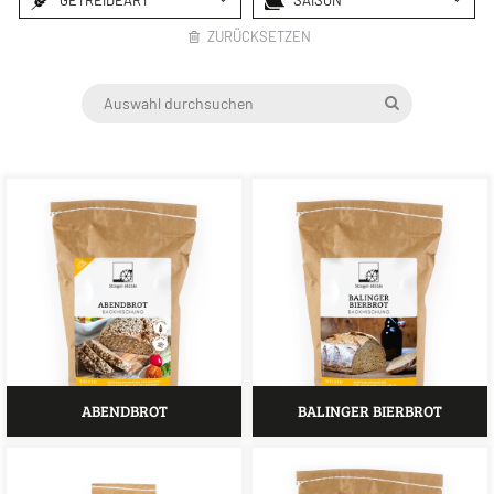
GETREIDEART
SAISON
ZURÜCKSETZEN
DINKEL
GRILLEN
WEIZEN
WEIHNACHTEN
ROGGEN
OSTERN
GERSTE
HAFER
ABENDBROT
BALINGER BIERBROT