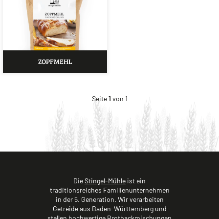
ZOPFMEHL
Seite
1
von 1
Die
Stingel-Mühle
ist ein
traditionsreiches Familienunternehmen
in der 5. Generation. Wir verarbeiten
Getreide aus Baden-Württemberg und
stellen hochwertige Brotbackmischungen