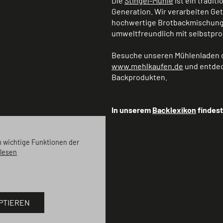
Die
Stingel-Mühle
ist ein tradit
Generation. Wir verarbeiten Ge
hochwertige Brotbackmischunge
umweltfreundlich mit selbstpro
Besuche unseren Mühlenladen o
www.mehlkaufen.de
und entdec
Backprodukten.
In unserem
Backlexikon
findest
m wichtige Funktionen der
lesen
PTIEREN