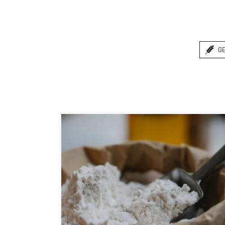
G
DINK
WEIZ
ROGG
GERS
HAFE