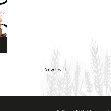
Seite
1
von 1