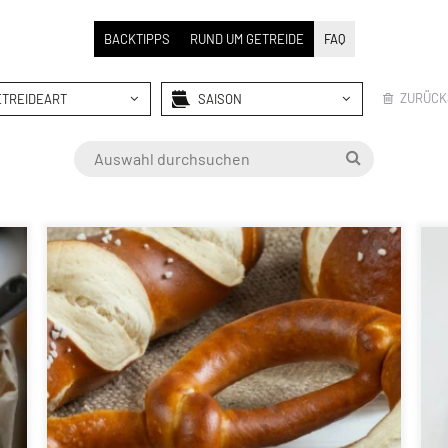
BACKTIPPS
RUND UM GETREIDE
FAQ
ZURÜCK
ETREIDEART
SAISON
EL
GRILLEN
EN
WEIHNACHTEN
EN
OSTERN
TE
R