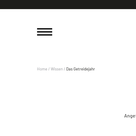
Home
/
Wissen
/
Das Getreidejahr
Angef