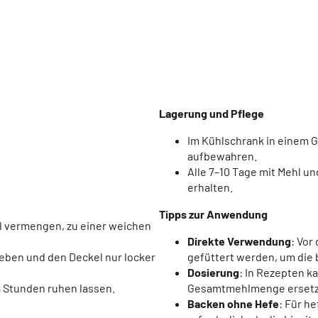
Lagerung und Pflege
Im Kühlschrank in einem G
aufbewahren.
Alle 7–10 Tage mit Mehl un
erhalten.
Tipps zur Anwendung
el vermengen, zu einer weichen
Direkte Verwendung
: Vor
geben und den Deckel nur locker
gefüttert werden, um die b
Dosierung
: In Rezepten k
8 Stunden ruhen lassen.
Gesamtmehlmenge ersetz
Backen ohne Hefe
: Für h