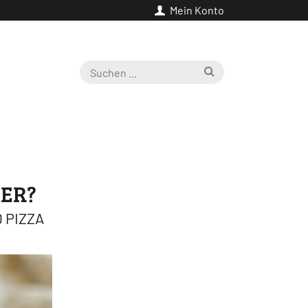
Mein Konto
HER?
 PIZZA