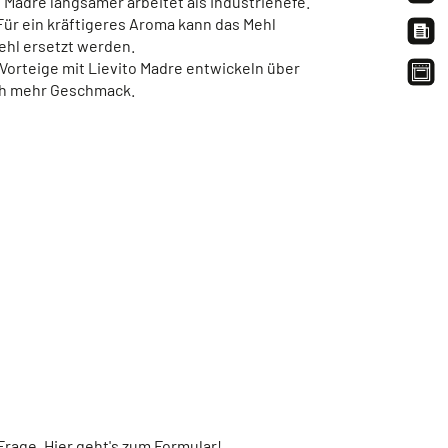
to Madre langsamer arbeitet als Industriehefe.
 Für ein kräftigeres Aroma kann das Mehl
ehl ersetzt werden.
 Vorteige mit Lievito Madre entwickeln über
ch mehr Geschmack.
rage. Hier geht's zum Formular!