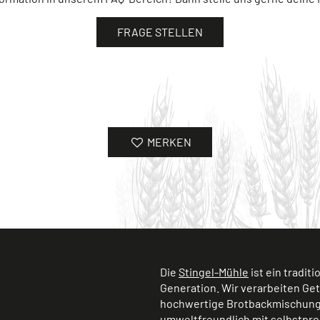
FRAGE STELLEN
MERKEN
Die
Stingel-Mühle
ist ein tradit
Generation. Wir verarbeiten Ge
hochwertige Brotbackmischunge
umweltfreundlich mit selbstpro