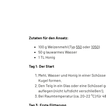
Zutaten für den Ansatz:
100 g Weizenmehl (Typ
550
oder
1050
)
50 g lauwarmes Wasser
1 TL Honig
Tag 1: Der Start
Mehl, Wasser und Honig in einer Schüss
Kugel formen.
Den Teig in ein Glas oder eine Schüssel 
auflegen (nicht luftdicht verschließen!).
Bei Raumtemperatur (ca. 20–22 °C) für 4
Tag 3: Erste Fütterung