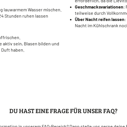
erforderlich, da die Lievi
Geschmacksvariationen
:
50 g lauwarmem Wasser mischen.
teilweise durch Vollkornm
4 Stunden ruhen lassen
Über Nacht reifen lassen
:
Nacht im Kühlschrank no
uffrischen.
 aktiv sein, Blasen bilden und
n Duft haben.
DU HAST EINE FRAGE FÜR UNSER FAQ?
ormation in unserem FAQ-Bereich? Dann stelle uns gerne deine F