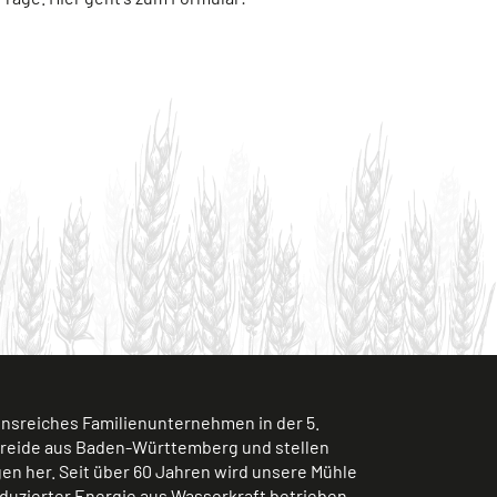
ionsreiches Familienunternehmen in der 5.
treide aus Baden-Württemberg und stellen
n her. Seit über 60 Jahren wird unsere Mühle
duzierter Energie aus Wasserkraft betrieben.