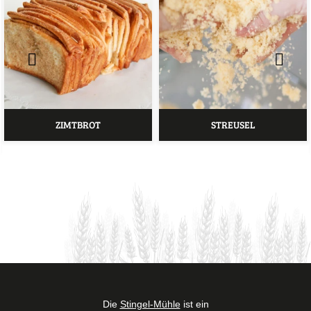
ZIMTBROT
STREUSEL
Süßes Schicht-Hefegebäck
Klassisches Kuchen-Topping
Die
Stingel-Mühle
ist ein