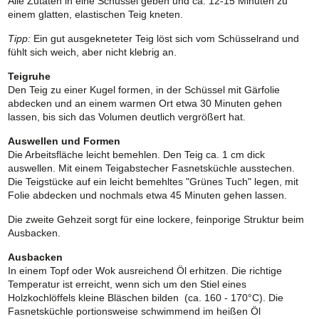
Alle Zutaten in eine Schüssel geben und ca. 12-15 Minuten zu
einem glatten, elastischen Teig kneten.
Tipp:
Ein gut ausgekneteter Teig löst sich vom Schüsselrand und
fühlt sich weich, aber nicht klebrig an.
Teigruhe
Den Teig zu einer Kugel formen, in der Schüssel mit Gärfolie
abdecken und an einem warmen Ort etwa 30 Minuten gehen
lassen, bis sich das Volumen deutlich vergrößert hat.
Auswellen und Formen
Die Arbeitsfläche leicht bemehlen. Den Teig ca. 1 cm dick
auswellen. Mit einem Teigabstecher Fasnetsküchle ausstechen.
Die Teigstücke auf ein leicht bemehltes "Grünes Tuch" legen, mit
Folie abdecken und nochmals etwa 45 Minuten gehen lassen.
Die zweite Gehzeit sorgt für eine lockere, feinporige Struktur beim
Ausbacken.
Ausbacken
In einem Topf oder Wok ausreichend Öl erhitzen. Die richtige
Temperatur ist erreicht, wenn sich um den Stiel eines
Holzkochlöffels kleine Bläschen bilden (ca. 160 - 170°C). Die
Fasnetsküchle portionsweise schwimmend im heißen Öl