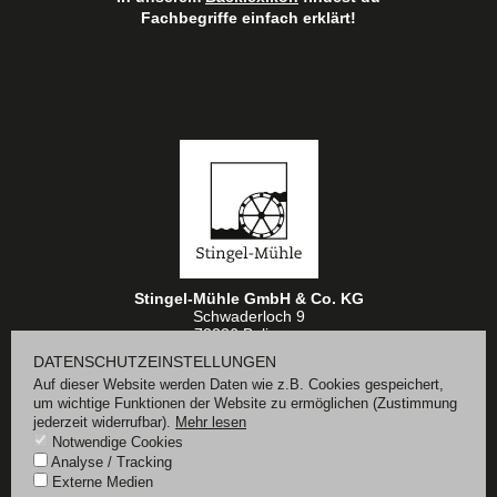
Fachbegriffe einfach erklärt!
Stingel-Mühle GmbH & Co. KG
Schwaderloch 9
72336 Balingen
DATENSCHUTZEINSTELLUNGEN
Impressum
Auf dieser Website werden Daten wie z.B. Cookies gespeichert,
Datenschutz
Cookie Einstellungen
um wichtige Funktionen der Website zu ermöglichen
(Zustimmung
jederzeit widerrufbar).
Mehr lesen
Notwendige Cookies
ZUM ONLINE SHOP
Analyse / Tracking
Externe Medien